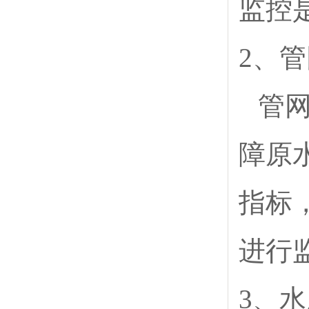
监控
2、
管
障原
指标
进行
3、