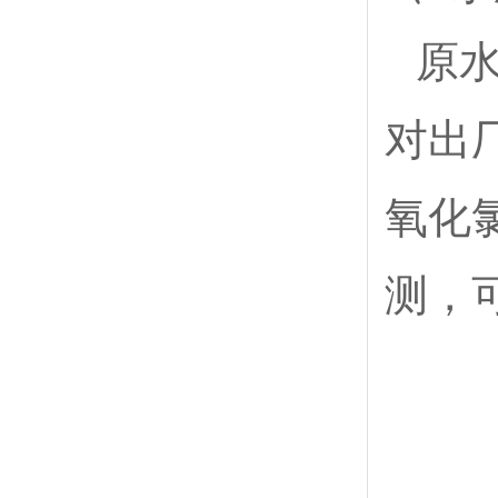
原
对出
氧化
测，